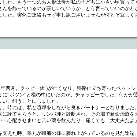
ました。もう一つのお人形は母が私の子どもに小さい頃買って
さんを飾っているのが寂しいていうか、どう言っていいのかわ
ました。突然ご連絡もせず申し訳ございませんが何とぞ宜しく
二年四月。クッピー(雌)が亡くなり、帰路に立ち寄ったペット
うに“ポツン”と檻の中にいたのが、チャッピーでした。何かが
まい、飼うことにしました。
、時には、私と喧嘩をしながら良きパートナーとなりました
に診てもらうと、リンパ腫と診断され、その場で延命治療を
い・心配させまいと苦い薬を飲んだり、痛くても「大丈夫だよ
支えた時、睾丸が風船の様に腫れ上がっているのを見た途端