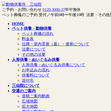
コ
ナ
ン
ビ
ご予約・お問い合わせ
0120-3000-37
年中無休
テ
ゲ
ペット葬儀のご予約 受付／午前6時〜午後10時 法要・その
ン
ー
HOME
ツ
シ
ペット供養・動物供養
へ
ョ
ペット葬儀の流れ
ス
ン
料金表
キ
に
位牌・室内霊座（墓）・遺骨について
ッ
移
法要について
プ
動
その他の法要
人形供養・ぬいぐるみ供養
人形供養・ぬいぐるみ供養について
お申込みの流れ
供養料について
送付先
三仙院について
交通のご案内
道順ご案内動画
広域地図
拡大地図