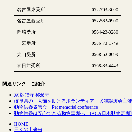
名古屋東受所
052-763-3000
名古屋西受所
052-562-0900
岡崎受所
0564-23-3280
一宮受所
0586-73-1749
犬山受所
0568-62-0099
春日井受所
0568-83-4443
関連リンク ご紹介
京都 猫寺 称念寺
岐阜県の、犬猫を助けるボランティア 犬猫譲渡会主催
動物供養協議会 Pet memorial conference
動物供養は安心できる動物霊園へ JACA日本動物霊園
HOME
日々の出来事