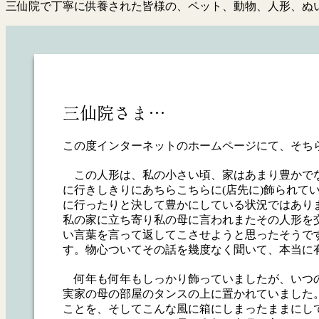
三仙院で丁寧に供養された皆様の、ペット、動物、人形、ぬ
三仙院さま…
この度インターネットのホームページにて、そち
この人形は、私の小さい頃、家はあまり豊かでな
に行きしきりにあちらこちらに(店先に)飾られ
に行ったりと決して豊かにしている状況ではあり
私の家に立ち寄り私の母に言われまたその人形を
い言葉を言って返してこさせようと思ったそうで
す。物心ついてその話を幾度なく聞いて、本当に
何年も何年もしっかり飾っていましたが、いつの
実家の母の部屋のタンスの上に置かれていました
ことを、そしてこんな風に箱にしまったままにし