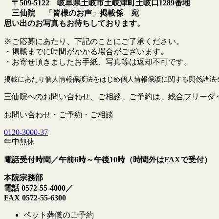
〒509-5122 岐阜県土岐市土岐津町土岐口1289番地
三仙院 「皆様のお声」掲載係 宛
思い出のお写真もお待ちしております。
※ご応募にあたり、下記のことにご了承ください。
・掲載までに時間がかかる場合がございます。
・お寄せ頂きましたお手紙、写真等は返却不可です。
掲載にあたり個人情報保護法をはじめ個人情報保護に関する関係諸法
三仙院へのお問い合わせ、ご相談、ご予約は、総合フリーダ
お問い合わせ・ご予約・ご相談
0120
-
3000
-
37
年中無休
電話受付時間／午前6時～午後10時（時間外はFAXで受付）
本院宗務部
電話 0572-55-4000／
FAX 0572-55-6300
ペット葬儀のご予約