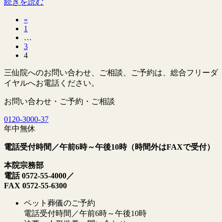
続きを読む
«
投
固
1
稿
…
定
固
3
ペ
の
固
4
定
ー
定
ペ
ペ
ジ
三仙院へのお問い合わせ、ご相談、ご予約は、総合フリーダ
ペ
ー
イヤルへお電話ください。
ー
ー
ジ
ジ
ジ
お問い合わせ・ご予約・ご相談
送
0120
-
3000
-
37
年中無休
り
電話受付時間／午前6時～午後10時（時間外はFAXで受付）
本院宗務部
電話 0572-55-4000／
FAX 0572-55-6300
ペット葬儀のご予約
電話受付時間／午前6時～午後10時