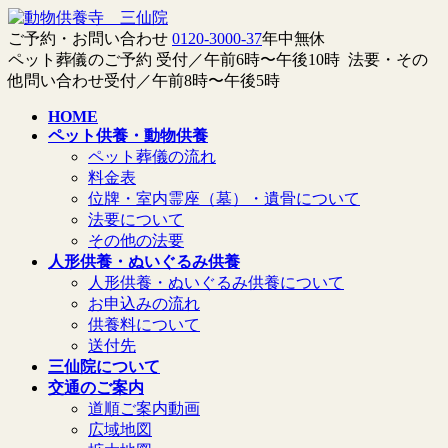
コ
ナ
ン
ビ
ご予約・お問い合わせ
0120-3000-37
年中無休
テ
ゲ
ペット葬儀のご予約 受付／午前6時〜午後10時 法要・その
ン
ー
他問い合わせ受付／午前8時〜午後5時
ツ
シ
HOME
へ
ョ
ペット供養・動物供養
ス
ン
ペット葬儀の流れ
キ
に
料金表
ッ
移
位牌・室内霊座（墓）・遺骨について
プ
動
法要について
その他の法要
人形供養・ぬいぐるみ供養
人形供養・ぬいぐるみ供養について
お申込みの流れ
供養料について
送付先
三仙院について
交通のご案内
道順ご案内動画
広域地図