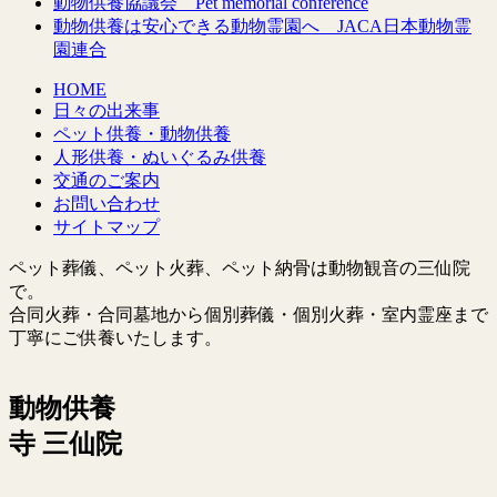
動物供養協議会 Pet memorial conference
動物供養は安心できる動物霊園へ JACA日本動物霊
園連合
HOME
日々の出来事
ペット供養・動物供養
人形供養・ぬいぐるみ供養
交通のご案内
お問い合わせ
サイトマップ
ペット葬儀、ペット火葬、ペット納骨は動物観音の三仙院
で。
合同火葬・合同墓地から個別葬儀・個別火葬・室内霊座まで
丁寧にご供養いたします。
動物供養
寺 三仙院