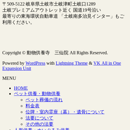
〒509-5122 岐阜県土岐市土岐津町土岐口1289
土岐プレミアムアウトレット近く 国道19号沿い
最寄りの東海環状自動車道 「土岐南多治見インター」もご
利用ください。
Copyright © 動物供養寺 三仙院 All Rights Reserved.
Powered by
WordPress
with
Lightning Theme
&
VK All in One
Expansion Unit
MENU
HOME
ペット供養・動物供養
ペット葬儀の流れ
料金表
位牌・室内霊座（墓）・遺骨について
法要について
その他の法要