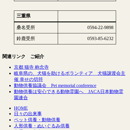
三重県
桑名受所
0594-22-9898
鈴鹿受所
0593-85-6232
関連リンク ご紹介
京都 猫寺 称念寺
岐阜県の、犬猫を助けるボランティア 犬猫譲渡会主
催 幸せの切符
動物供養協議会 Pet memorial conference
動物供養は安心できる動物霊園へ JACA日本動物霊
園連合
HOME
日々の出来事
ペット供養・動物供養
人形供養・ぬいぐるみ供養