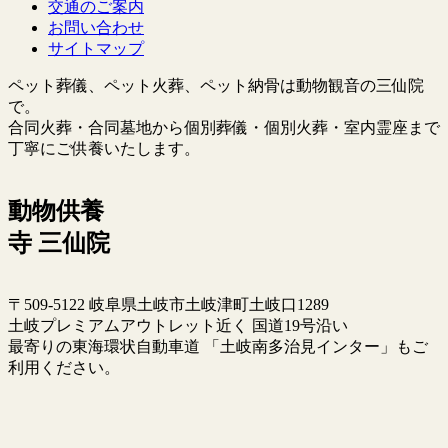
交通のご案内
お問い合わせ
サイトマップ
ペット葬儀、ペット火葬、ペット納骨は動物観音の三仙院
で。
合同火葬・合同墓地から個別葬儀・個別火葬・室内霊座まで
丁寧にご供養いたします。
動物供養
寺 三仙院
〒509-5122 岐阜県土岐市土岐津町土岐口1289
土岐プレミアムアウトレット近く 国道19号沿い
最寄りの東海環状自動車道 「土岐南多治見インター」もご
利用ください。