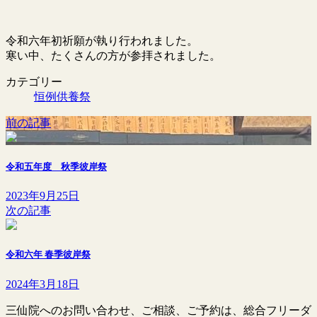
終
更
新
令和六年初祈願が執り行われました。
日
寒い中、たくさんの方が参拝されました。
時
:
カテゴリー
恒例供養祭
前の記事
令和五年度 秋季彼岸祭
2023年9月25日
次の記事
令和六年 春季彼岸祭
2024年3月18日
三仙院へのお問い合わせ、ご相談、ご予約は、総合フリーダ