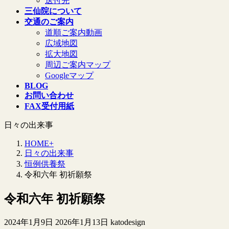
送付先
三仙院について
交通のご案内
道順ご案内動画
広域地図
拡大地図
周辺ご案内マップ
Googleマップ
BLOG
お問い合わせ
FAX受付用紙
日々の出来事
HOME+
日々の出来事
恒例供養祭
令和六年 初祈願祭
令和六年 初祈願祭
最
2024年1月9日
2026年1月13日
katodesign