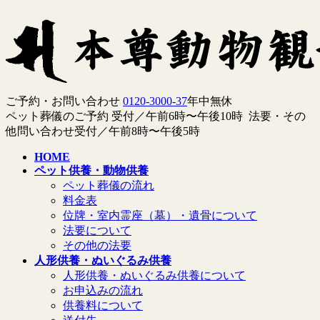
コ
ナ
ン
ビ
テ
ゲ
ン
ー
ツ
シ
へ
ョ
ご予約・お問い合わせ
0120-3000-37
年中無休
ス
ン
ペット葬儀のご予約 受付／午前6時〜午後10時 法要・その
キ
に
他問い合わせ受付／午前8時〜午後5時
ッ
移
プ
動
HOME
ペット供養・動物供養
ペット葬儀の流れ
料金表
位牌・室内霊座（墓）・遺骨について
法要について
その他の法要
人形供養・ぬいぐるみ供養
人形供養・ぬいぐるみ供養について
お申込みの流れ
供養料について