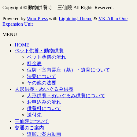
Copyright © 動物供養寺 三仙院 All Rights Reserved.
Powered by
WordPress
with
Lightning Theme
&
VK All in One
Expansion Unit
MENU
HOME
ペット供養・動物供養
ペット葬儀の流れ
料金表
位牌・室内霊座（墓）・遺骨について
法要について
その他の法要
人形供養・ぬいぐるみ供養
人形供養・ぬいぐるみ供養について
お申込みの流れ
供養料について
送付先
三仙院について
交通のご案内
道順ご案内動画