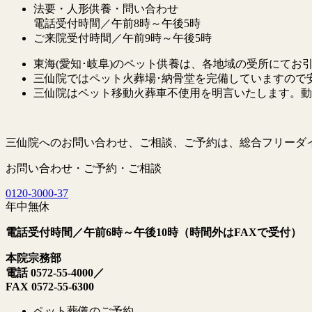
法要・人形供養・問い合わせ
電話受付時間／午前8時～午後5時
ご来院受付時間／午前9時～午後5時
東海(愛知･岐阜)のペット供養は、各地域の受所にてお
三仙院ではペット火葬場･納骨堂を完備していますので
三仙院はペット移動火葬車不使用を明言いたします。動
三仙院へのお問い合わせ、ご相談、ご予約は、総合フリーダ
お問い合わせ・ご予約・ご相談
0120
-
3000
-
37
年中無休
電話受付時間／午前6時～午後10時（時間外はFAXで受付）
本院宗務部
電話 0572-55-4000／
FAX 0572-55-6300
ペット葬儀のご予約