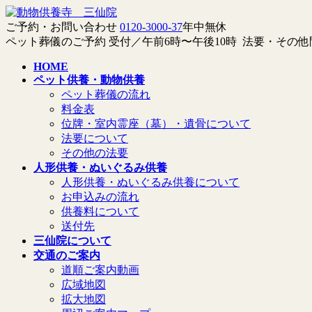
コ
ナ
ン
ビ
ご予約・お問い合わせ
0120-3000-37
年中無休
テ
ゲ
ペット葬儀のご予約 受付／午前6時〜午後10時 法要・その
ン
ー
HOME
ツ
シ
ペット供養・動物供養
へ
ョ
ペット葬儀の流れ
ス
ン
料金表
キ
に
位牌・室内霊座（墓）・遺骨について
ッ
移
法要について
プ
動
その他の法要
人形供養・ぬいぐるみ供養
人形供養・ぬいぐるみ供養について
お申込みの流れ
供養料について
送付先
三仙院について
交通のご案内
道順ご案内動画
広域地図
拡大地図