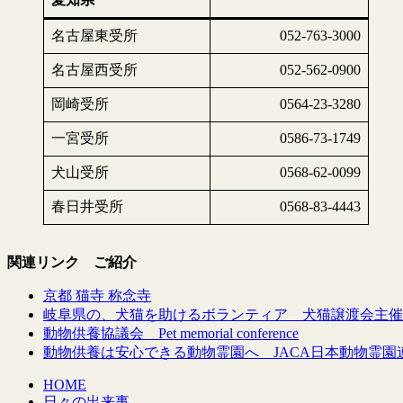
名古屋東受所
052-763-3000
名古屋西受所
052-562-0900
岡崎受所
0564-23-3280
一宮受所
0586-73-1749
犬山受所
0568-62-0099
春日井受所
0568-83-4443
関連リンク ご紹介
京都 猫寺 称念寺
岐阜県の、犬猫を助けるボランティア 犬猫譲渡会主催
動物供養協議会 Pet memorial conference
動物供養は安心できる動物霊園へ JACA日本動物霊園
HOME
日々の出来事