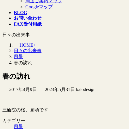
周辺ご案内マップ
Googleマップ
BLOG
お問い合わせ
FAX受付用紙
日々の出来事
HOME+
日々の出来事
風景
春の訪れ
春の訪れ
最
2017年4月9日
2023年5月31日
katodesign
終
更
新
三仙院の桜、見頃です
日
時
カテゴリー
:
風景